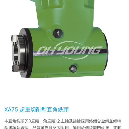
XA75 超重切削型直角銑頭
本直角銑頭(90度頭、角度頭)之主軸及齒輪採用鉻鉬合金鋼並經特
殊滲碳熱處理，品質可靠且堅固耐用。適用於傳統龍門銑床、電腦