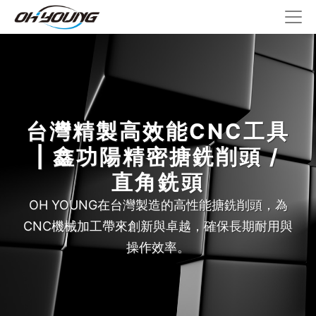
台灣精製高效能CNC工具
| 鑫功陽精密搪銑削頭 /
直角銑頭
OH YOUNG在台灣製造的高性能搪銑削頭，為
CNC機械加工帶來創新與卓越，確保長期耐用與
操作效率。