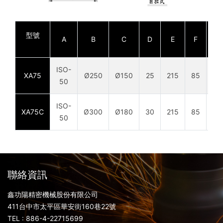
型號
A
B
C
D
E
F
G
ISO-
XA75
Ø250
Ø150
25
215
85
30
50
ISO-
XA75C
Ø300
Ø180
30
215
85
30
50
聯絡資訊
鑫功陽精密機械股份有限公司
411台中市太平區華安街160巷22號
TEL : 886-4-22715699