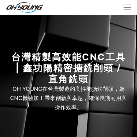
台灣精製高效能CNC工具
| 鑫功陽精密搪銑削頭 /
直角銑頭
OH YOUNG在台灣製造的高性能搪銑削頭，為
CNC機械加工帶來創新與卓越，確保長期耐用與
操作效率。