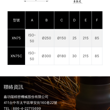
型號
A
B
C
D
E
F
G
ISO-
XN75
Ø250
Ø150
25
215
85
30
50
ISO-
XN75C
Ø300
Ø180
30
215
85
30
50
聯絡資訊
鑫功陽精密機械股份有限公司
411台中市太平區華安街160巷22號
TEL : 886-4-22715699