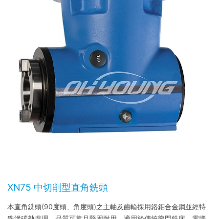
XN75 中切削型直角銑頭
本直角銑頭
(90
度頭、角度頭
)
之主軸及齒輪採用鉻鉬合金鋼並經特
殊滲碳熱處理，品質可靠且堅固耐用。適用於傳統龍門銑床、電腦