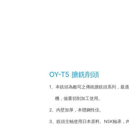
OY-T5 搪銑削頭
1、本銑頭為敝司之傳統搪銑頭系列，最
機，做重切削加工使用。
2、內壁加厚，本體鋼性佳。
3、銑頭主軸使用日本原料、NSK軸承，