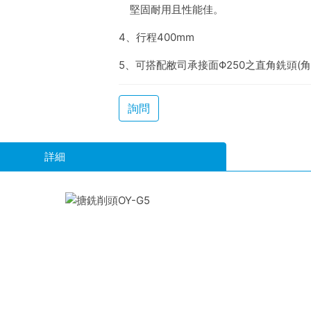
堅固耐用且性能佳。
4、行程400mm
5、可搭配敝司承接面Φ250之直角銑頭(
詢問
詳細