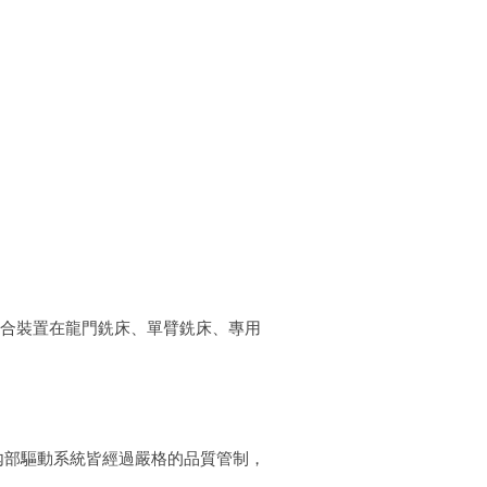
適合裝置在龍門銑床、單臂銑床、專用
內部驅動系統皆經過嚴格的品質管制，