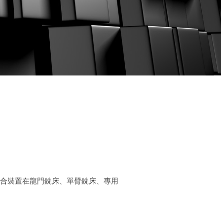
適合裝置在龍門銑床、單臂銑床、專用