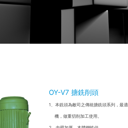
OY-V7 搪銑削頭
1、本銑頭為敝司之傳統搪銑頭系列，最
機，做重切削加工使用。
2、內壁加厚，本體鋼性佳。