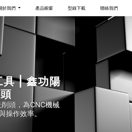
關於我們
產品櫥窗
型錄下載
聯絡我們
具 | 鑫功陽
銑頭
銑削頭，為CNC機械
與操作效率。