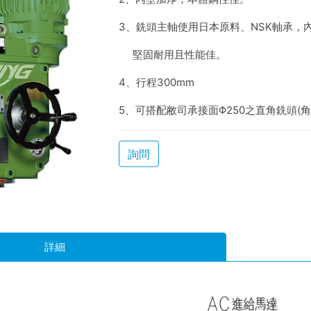
3、銑頭主軸使用日本原料、NSK軸承，
堅固耐用且性能佳。
4、行程300mm
5、可搭配敝司承接面Φ250之直角銑頭(
詢問
詳細