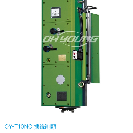
OY-T10NC 搪銑削頭