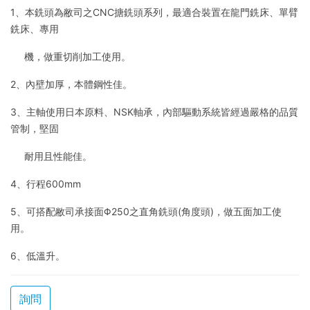
1、本銑頭為敝司之CNC搪銑頭系列，最適合裝置在龍門銑床、單臂
銑床、專用
機，做重切削加工使用。
2、內壁加厚，本體鋼性佳。
3、主軸使用日本原料、NSK軸承，內部驅動系統皆經過嚴格的品質
管制，堅固
耐用且性能佳。
4、行程600mm
5、可搭配敝司承接面Φ250之直角銑頭(角度頭)，做五面加工使
用。
6、低溫升。
詢問