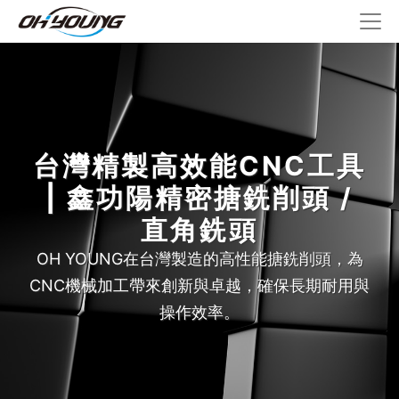
台灣精製高效能CNC工具
| 鑫功陽精密搪銑削頭 /
直角銑頭
OH YOUNG在台灣製造的高性能搪銑削頭，為
CNC機械加工帶來創新與卓越，確保長期耐用與
操作效率。